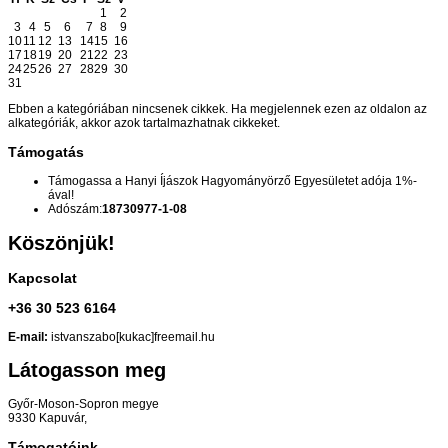
1
2
3
4
5
6
7
8
9
10
11
12
13
14
15
16
17
18
19
20
21
22
23
24
25
26
27
28
29
30
31
Ebben a kategóriában nincsenek cikkek. Ha megjelennek ezen az oldalon az
alkategóriák, akkor azok tartalmazhatnak cikkeket.
Támogatás
Támogassa a Hanyi Íjászok Hagyományörző Egyesületet adója 1%-
ával!
Adószám:
18730977-1-08
Köszönjük!
Kapcsolat
+36 30 523 6164
E-mail:
istvanszabo[kukac]freemail.hu
Látogasson meg
Győr-Moson-Sopron megye
9330 Kapuvár,
Támogatóink