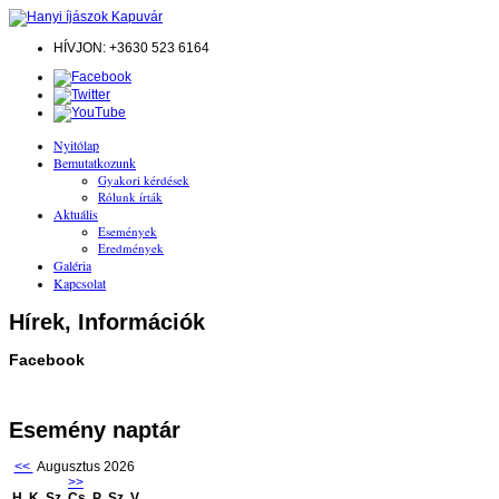
HÍVJON: +3630 523 6164
Nyitólap
Bemutatkozunk
Gyakori kérdések
Rólunk írták
Aktuális
Események
Eredmények
Galéria
Kapcsolat
Hírek, Információk
Facebook
Esemény naptár
<<
Augusztus 2026
>>
H
K
Sz
Cs
P
Sz
V