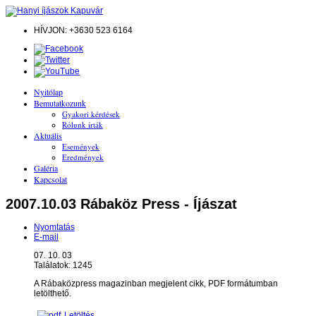
HÍVJON: +3630 523 6164
Nyitólap
Bemutatkozunk
Gyakori kérdések
Rólunk írták
Aktuális
Események
Eredmények
Galéria
Kapcsolat
2007.10.03 Rábaköz Press - Íjászat
Nyomtatás
E-mail
07. 10. 03
Találatok: 1245
A Rábaközpress magazinban megjelent cikk, PDF formátumban
letölthető.
Letöltés