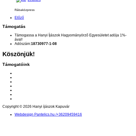
Rábaközpress
Előző
Támogatás
Támogassa a Hanyi Íjászok Hagyományörző Egyesületet adója 1%-
ával!
Adószám:
18730977-1-08
Köszönjük!
Támogatóink
Copyright © 2026 Hanyi íjászok Kapuvár
Webdesign Pantelics.hu /+36209459416